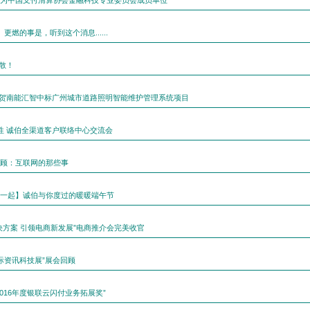
为中国支付清算协会金融科技专业委员会成员单位
更燃的事是，听到这个消息......
不散！
烈祝贺南能汇智中标广州城市道路照明智能维护管理系统项目
个性 诚伯全渠道客户联络中心交流会
顾：互联网的那些事
一起】诚伯与你度过的暖暖端午节
决方案 引领电商新发展”电商推介会完美收官
国际资讯科技展”展会回顾
2016年度银联云闪付业务拓展奖”