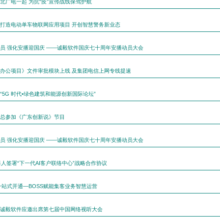
北广电一起 为抗“疫”宣传战线保驾护航
打造电动单车物联网应用项目 开创智慧警务新业态
员 强化安播迎国庆 ——诚毅软件国庆七十周年安播动员大会
办公项目》文件审批模块上线 及集团电信上网专线提速
“5G 时代•绿色建筑和能源创新国际论坛”
总参加《广东创新说》节目
员 强化安播迎国庆 ——诚毅软件国庆七十周年安播动员大会
器人签署“下一代AI客户联络中心”战略合作协议
一站式开通—BOSS赋能集客业务智慧运营
诚毅软件应邀出席第七届中国网络视听大会