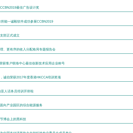
CBN2019最佳广告设计奖
所能—诚毅软件成功参展CCBN2019
支部正式成立
理、更有序的收入分配格局专题报告会
| 荣获客户联络中心最佳创新技术应用企业称号
，诚伯荣获2017年度香港HKCCA培训奖项
伯盲人话务员培训开班啦
面向产业园区的综合能源服务
ng——节博会上的黑科技