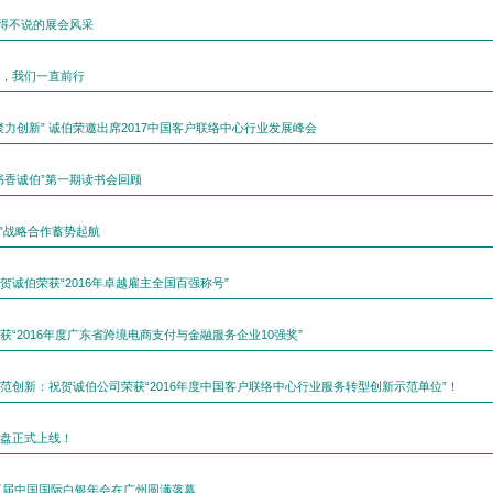
不得不说的展会风采
，我们一直前行
聚力创新” 诚伯荣邀出席2017中国客户联络中心行业发展峰会
书香诚伯”第一期读书会回顾
融”战略合作蓄势起航
贺诚伯荣获“2016年卓越雇主全国百强称号”
获“2016年度广东省跨境电商支付与金融服务企业10强奖”
范创新：祝贺诚伯公司荣获“2016年度中国客户联络中心行业服务转型创新示范单位”！
盘正式上线！
十五届中国国际白银年会在广州圆满落幕