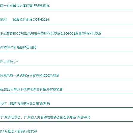
商一站式解决方案闪耀IEBE电商展
精彩——诚毅软件参展CCBN2016
式获得ISO27001信息安全管理体系资质&ISO9001质量管理体系资质
6年春季IT专场招聘会回顾
开小灶啦！~
跨境电商一站式解决方案亮相IEBE电商展
获2015万事达卡优秀创新支付解决方案奖牌
合作，构建”互联网+贵金属”新格局
“广东劳动学会、广东省人力资源管理协会副会长单位”荣誉称号
在11月暖冬为爱骑行交友趴